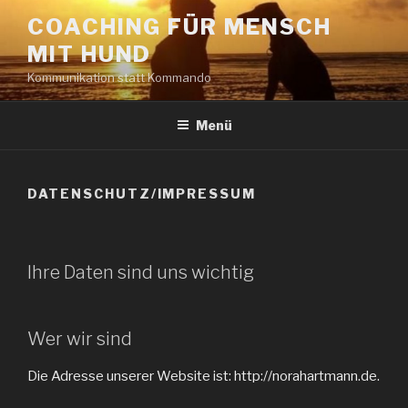
Zum
COACHING FÜR MENSCH
Inhalt
MIT HUND
springen
Kommunikation statt Kommando
Menü
DATENSCHUTZ/IMPRESSUM
Ihre Daten sind uns wichtig
Wer wir sind
Die Adresse unserer Website ist: http://norahartmann.de.