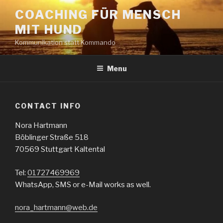
Skip
COACHING FÜR MENSCH
to
MIT HUND
content
Kommunikation statt Kommando
Menu
CONTACT INFO
Nora Hartmann
Böblinger Straße 518
70569 Stuttgart Kaltental
Tel:
01727469969
WhatsApp, SMS or e-Mail works as well.
nora_hartmann@web.de